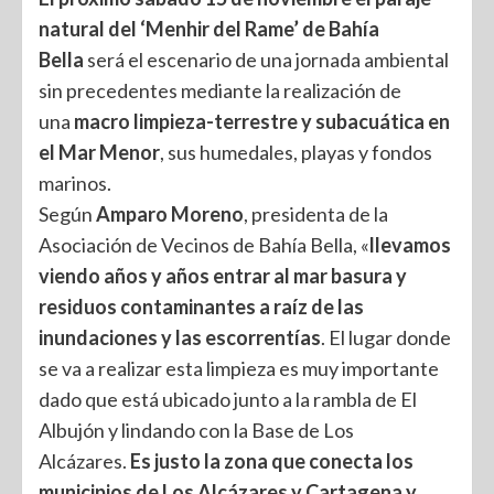
natural del ‘Menhir del Rame’ de Bahía
Bella
será el escenario de una jornada ambiental
sin precedentes mediante la realización de
una
macro limpieza-terrestre y subacuática en
el Mar Menor
, sus humedales, playas y fondos
marinos.
Según
Amparo Moreno
, presidenta de la
Asociación de Vecinos de Bahía Bella, «
llevamos
viendo años y años entrar al mar basura y
residuos contaminantes a raíz de las
inundaciones y las escorrentías
. El lugar donde
se va a realizar esta limpieza es muy importante
dado que está ubicado junto a la rambla de El
Albujón y lindando con la Base de Los
Alcázares.
Es justo la zona que conecta los
municipios de Los Alcázares y Cartagena y