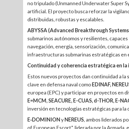
no tripulado (Unmanned Underwater Super Sys
artificial. El proyecto busca reforzar la vigi
distribuidas, robustas y escalables.
ABYSSA (Advanced Breakthrough Systems
submarinos autónomos y resilientes, capaces 
navegación, energía, sensorización, comunicaci
infraestructuras submarinas estratégicas en 
Continuidad y coherencia estratégica en la
Estos nuevos proyectos dan continuidad a la só
clave en defensa naval como
EDINAF, NERE
europea (EPC) y participar en proyectos en d
E=MCM, SEACURE, E-CUAS, d-THOR, E-NA
inversión en tecnologías estratégicas para la
E‑DOMINION
y
NEREUS
, ambos liderados po
of European Escort”, liderada por la Armada, e