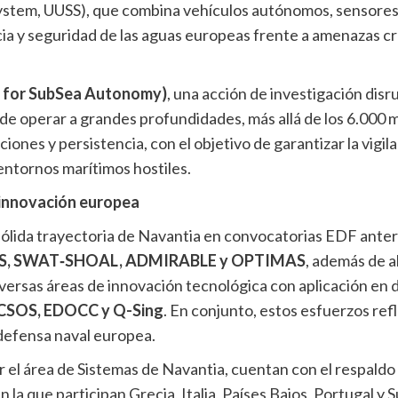
tem, UUSS), que combina vehículos autónomos, sensores y
lancia y seguridad de las aguas europeas frente a amenazas
 for SubSea Autonomy)
, una acción de investigación disr
de operar a grandes profundidades, más allá de los 6.000 
ones y persistencia, con el objetivo de garantizar la vigi
entornos marítimos hostiles.
 innovación europea
lida trayectoria de Navantia en convocatorias EDF anterior
US, SWAT‑SHOAL, ADMIRABLE y OPTIMAS
, además de a
iversas áreas de innovación tecnológica con aplicación en
CSOS, EDOCC y Q-Sing
. En conjunto, estos esfuerzos ref
 defensa naval europea.
r el área de Sistemas de Navantia, cuentan con el respaldo
n la que participan Grecia, Italia, Países Bajos, Portugal