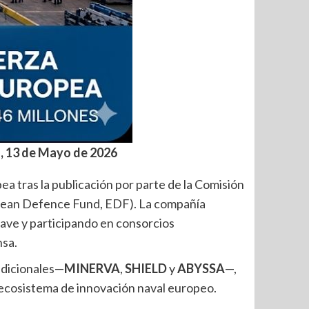
, 13 de Mayo de 2026
ea tras la publicación por parte de la Comisión
opean Defence Fund, EDF). La compañía
lave y participando en consorcios
nsa.
adicionales—
MINERVA
,
SHIELD
y
ABYSSA
—,
 ecosistema de innovación naval europeo.