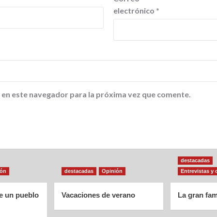
electrónico
*
 en este navegador para la próxima vez que comente.
destacadas
ión
destacadas
Opinión
Entrevistas y 
de un pueblo
Vacaciones de verano
La gran fam