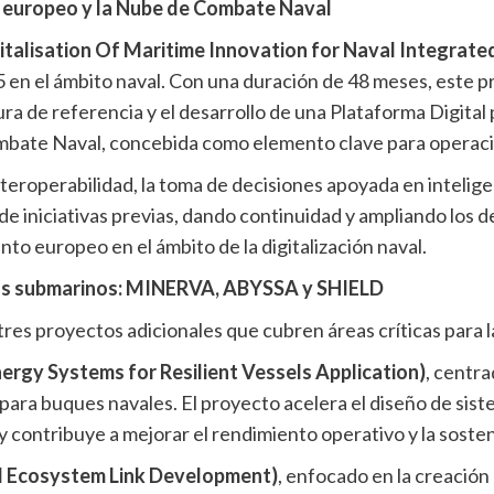
 europeo y la Nube de Combate Naval
alisation Of Maritime Innovation for Naval Integrat
 en el ámbito naval. Con una duración de 48 meses, este p
ra de referencia y el desarrollo de una Plataforma Digital
mbate Naval, concebida como elemento clave para operacio
interoperabilidad, la toma de decisiones apoyada en inteligen
 de iniciativas previas, dando continuidad y ampliando los 
to europeo en el ámbito de la digitalización naval.
emas submarinos: MINERVA, ABYSSA y SHIELD
 tres proyectos adicionales que cubren áreas críticas para 
rgy Systems for Resilient Vessels Application)
, centra
 para buques navales. El proyecto acelera el diseño de sis
contribuye a mejorar el rendimiento operativo y la sosteni
 Ecosystem Link Development)
, enfocado en la creació