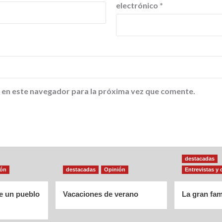
electrónico
*
 en este navegador para la próxima vez que comente.
destacadas
ión
destacadas
Opinión
Entrevistas y 
de un pueblo
Vacaciones de verano
La gran fam