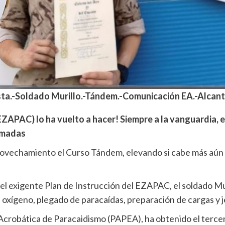
sta.-Soldado Murillo.-Tándem.-Comunicación EA.-Alcanta
APAC) lo ha vuelto a hacer! Siempre a la vanguardia, el
Armadas
rovechamiento el Curso Tándem, elevando si cabe más aún el
el exigente Plan de Instrucción del EZAPAC, el soldado Muri
xígeno, plegado de paracaídas, preparación de cargas y je
Acrobática de Paracaidismo (PAPEA), ha obtenido el terce