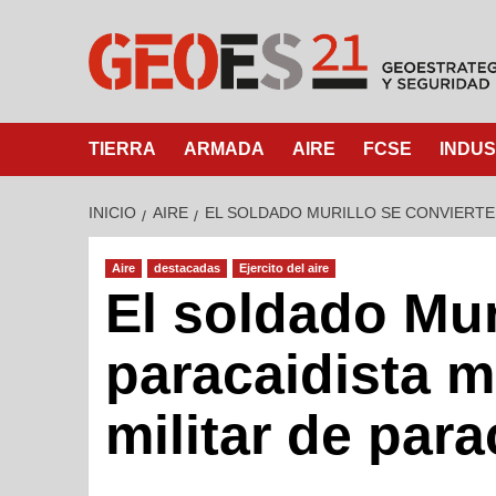
TIERRA
ARMADA
AIRE
FCSE
INDUS
INICIO
AIRE
EL SOLDADO MURILLO SE CONVIERTE 
Aire
destacadas
Ejercito del aire
El soldado Muri
paracaidista m
militar de par