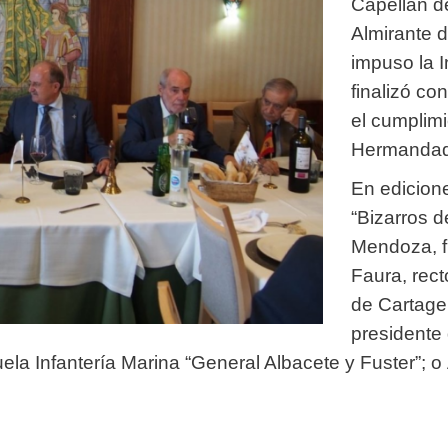
Capellán d
Almirante d
impuso la 
finalizó co
el cumplimi
Hermandad
En edicion
“Bizarros 
Mendoza, f
Faura, rect
de Cartagen
presidente 
cuela Infantería Marina “General Albacete y Fuster”;