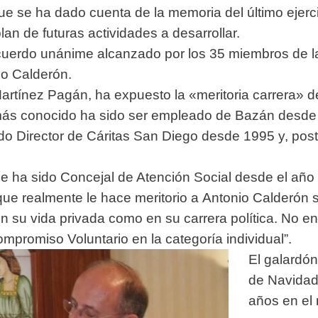
que se ha dado cuenta de la memoria del último ejer
an de futuras actividades a desarrollar.
cuerdo unánime alcanzado por los 35 miembros de l
io Calderón.
rtínez Pagán, ha expuesto la «meritoria carrera» d
 más conocido ha sido ser empleado de Bazán desde
do Director de Cáritas San Diego desde 1995 y, post
ue ha sido Concejal de Atención Social desde el año 
que realmente le hace meritorio a Antonio Calderón
n su vida privada como en su carrera política. No e
mpromiso Voluntario en la categoría individual”.
El galardón
de Navidad
años en el