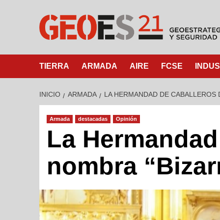
TIERRA
ARMADA
AIRE
FCSE
INDUS
INICIO
ARMADA
LA HERMANDAD DE CABALLEROS D
Armada
destacadas
Opinión
La Hermandad 
nombra “Bizar