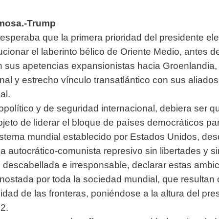
umosa.-Trump
esperaba que la primera prioridad del
presidente el
olucionar el laberinto bélico de Oriente Medio, ante
n sus apetencias expansionistas hacia Groenlandi
ional y estrecho vínculo transatlántico con sus aliado
al.
político y de seguridad internacional, debiera ser 
bjeto de liderar el bloque de países democráticos pa
istema mundial establecido por Estados Unidos, desd
ma autocrático-comunista represivo sin libertades y 
descabellada e irresponsable, declarar estas
ambici
enostada por toda la sociedad mundial, que resultan c
bilidad de las fronteras, poniéndose a la altura del pr
2.