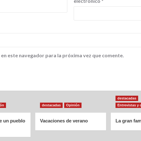
electrónico
*
 en este navegador para la próxima vez que comente.
destacadas
ión
destacadas
Opinión
Entrevistas y 
de un pueblo
Vacaciones de verano
La gran fam