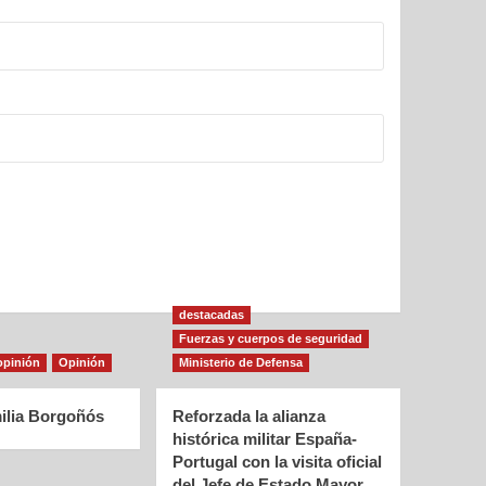
destacadas
Fuerzas y cuerpos de seguridad
opinión
Opinión
Ministerio de Defensa
ilia Borgoñós
Reforzada la alianza
histórica militar España-
Portugal con la visita oficial
del Jefe de Estado Mayor