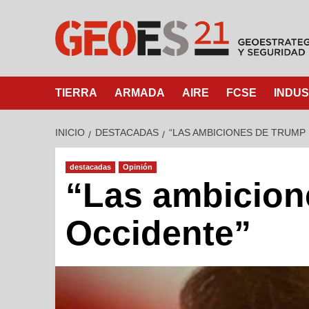
TIERRA
ARMADA
AIRE
FCSE
INDUS
INICIO
DESTACADAS
“LAS AMBICIONES DE TRUMP
destacadas
Opinión
“Las ambicion
Occidente”