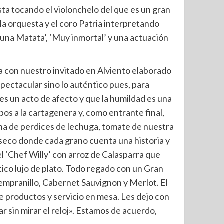
sta tocando el violonchelo del que es un gran
a orquesta y el coro Patria interpretando
akuna Matata’, ‘Muy inmortal’ y una actuación
sa con nuestro invitado en Alviento elaborado
spectacular sino lo auténtico pues, para
 es un acto de afecto y que la humildad es una
lpos a la cartagenera y, como entrante final,
na de perdices de lechuga, tomate de nuestra
z seco donde cada grano cuenta una historia y
 ‘Chef Willy’ con arroz de Calasparra que
tico lujo de plato. Todo regado con un Gran
Tempranillo, Cabernet Sauvignon y Merlot. El
e productos y servicio en mesa. Les dejo con
jar sin mirar el reloj». Estamos de acuerdo,