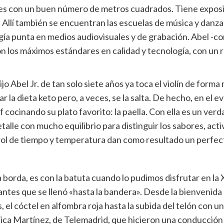
ocales con un buen número de metros cuadrados. Tiene expos
 Allí también se encuentran las escuelas de música y danza 
ogía punta en medios audiovisuales y de grabación. Abel -c
on los máximos estándares en calidad y tecnología, con un 
o Abel Jr. de tan solo siete años ya toca el violín de forma 
r la dieta keto pero, a veces, se la salta. De hecho, en el 
 cocinando su plato favorito: la paella. Con ella es un v
talle con mucho equilibrio para distinguir los sabores, act
trol de tiempo y temperatura dan como resultado un perfec
a borda, es con la batuta cuando lo pudimos disfrutar en la 
antes que se llenó «hasta la bandera». Desde la bienvenida 
el cóctel en alfombra roja hasta la subida del telón con 
ca Martínez, de Telemadrid, que hicieron una conducción de