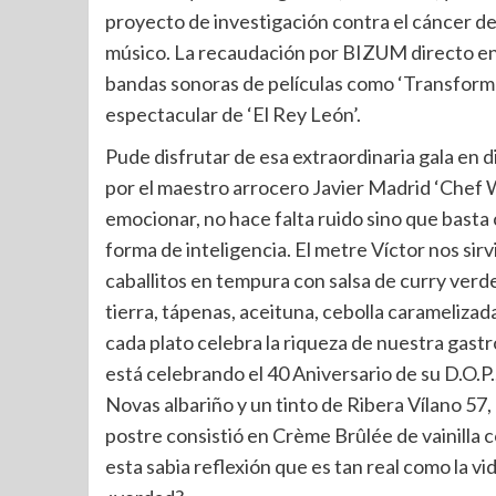
proyecto de investigación contra el cáncer de
músico. La recaudación por BIZUM directo en 
bandas sonoras de películas como ‘Transformer’,
espectacular de ‘El Rey León’.
Pude disfrutar de esa extraordinaria gala en 
por el maestro arrocero Javier Madrid ‘Chef Wi
emocionar, no hace falta ruido sino que basta 
forma de inteligencia. El metre Víctor nos sirvi
caballitos en tempura con salsa de curry ver
tierra, tápenas, aceituna, cebolla carameliza
cada plato celebra la riqueza de nuestra gast
está celebrando el 40 Aniversario de su D.O.P.
Novas albariño y un tinto de Ribera Vílano 57,
postre consistió en Crème Brûlée de vainilla 
esta sabia reflexión que es tan real como la vid