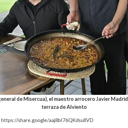
 general de Misercua), el maestro arrocero Javier Madrid 
terraza de Alviento
d
https://share.google/aaj8bI76QKdsullVD