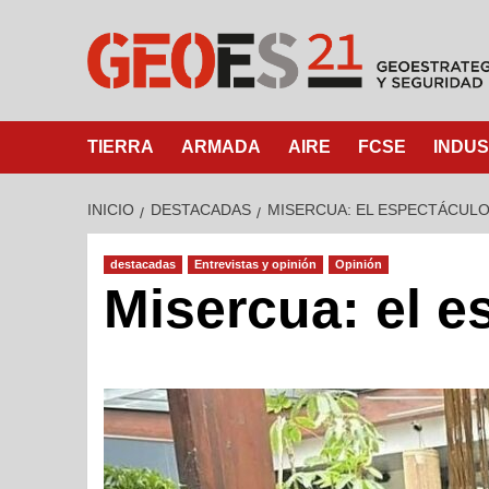
TIERRA
ARMADA
AIRE
FCSE
INDUS
INICIO
DESTACADAS
MISERCUA: EL ESPECTÁCUL
destacadas
Entrevistas y opinión
Opinión
Misercua: el e