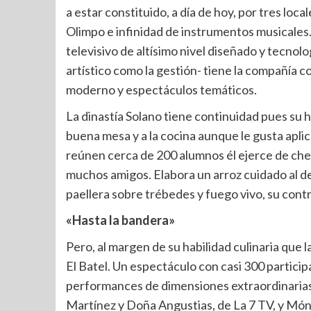
a estar constituido, a día de hoy, por tres l
Olimpo e infinidad de instrumentos musicales.
televisivo de altísimo nivel diseñado y tecnol
artístico como la gestión- tiene la compañía c
moderno y espectáculos temáticos.
La dinastía Solano tiene continuidad pues su hij
buena mesa y a la cocina aunque le gusta aplica
reúnen cerca de 200 alumnos él ejerce de chef
muchos amigos. Elabora un arroz cuidado al de
paellera sobre trébedes y fuego vivo, su con
«Hasta la bandera»
Pero, al margen de su habilidad culinaria que l
El Batel. Un espectáculo con casi 300 particip
performances de dimensiones extraordinarias, 
Martínez y Doña Angustias, de La 7 TV, y Móni