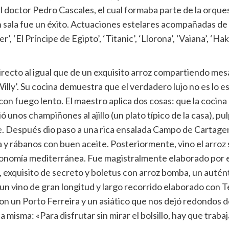
l doctor Pedro Cascales, el cual formaba parte de la orque
sala fue un éxito. Actuaciones estelares acompañadas de l
 ‘El Príncipe de Egipto’, ‘Titanic’, ‘Llorona’, ‘Vaiana’, ‘H
directo al igual que de un exquisito arroz compartiendo me
lly’. Su cocina demuestra que el verdadero lujo no es lo e
con fuego lento. El maestro aplica dos cosas: que la cocina
ó unos champiñones al ajillo (un plato típico de la casa), pu
de. Después dio paso a una rica ensalada Campo de Cartage
da y rábanos con buen aceite. Posteriormente, vino el arro
ronomía mediterránea. Fue magistralmente elaborado por el
, exquisito de secreto y boletus con arroz bomba, un autén
 un vino de gran longitud y largo recorrido elaborado con 
con un Porto Ferreira y un asiático que nos dejó redondos d
a misma: «Para disfrutar sin mirar el bolsillo, hay que traba