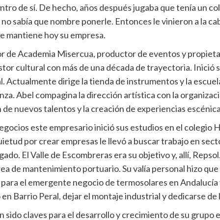
tro de sí. De hecho, años después jugaba que tenía un cole
- no sabía que nombre ponerle. Entonces le vinieron a la c
ue mantiene hoy su empresa.
or de Academia Misercua, productor de eventos y propietar
 cultural con más de una década de trayectoria. Inició sus
al. Actualmente dirige la tienda de instrumentos y la escu
za. Abel compagina la dirección artística con la organizac
 de nuevos talentos y la creación de experiencias escénica
 negocios este empresario inició sus estudios en el colegio
uietud por crear empresas le llevó a buscar trabajo en se
ado. El Valle de Escombreras era su objetivo y, allí, Repsol
ea de mantenimiento portuario. Su valía personal hizo que 
a, para el emergente negocio de termosolares en Andalucía
 Barrio Peral, dejar el montaje industrial y dedicarse de 
n sido claves para el desarrollo y crecimiento de su grupo