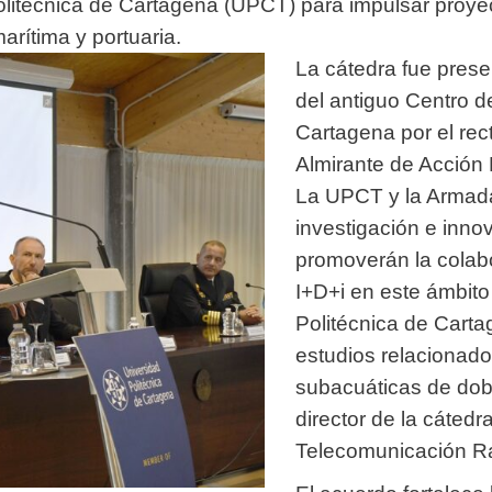
olitécnica de Cartagena (UPCT) para impulsar proye
rítima y portuaria.
La cátedra fue prese
del antiguo Centro d
Cartagena por el rec
Almirante de Acción M
La UPCT y la Armada
investigación e inno
promoverán la colab
I+D+i en este ámbito 
Politécnica de Carta
estudios relacionado
subacuáticas de doble
director de la cátedr
Telecomunicación Ra