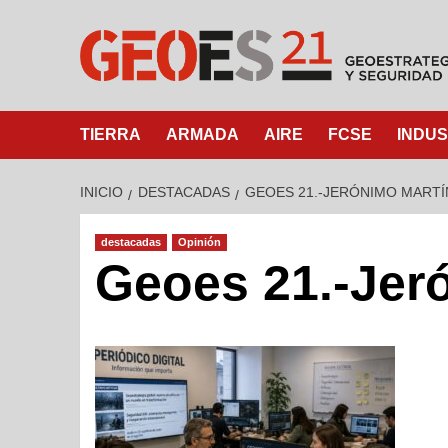
TIERRA
ARMADA
AIRE
FCSE
INDUS
INICIO
DESTACADAS
GEOES 21.-JERÓNIMO MARTÍN
destacadas
Opinión
Geoes 21.-Jer