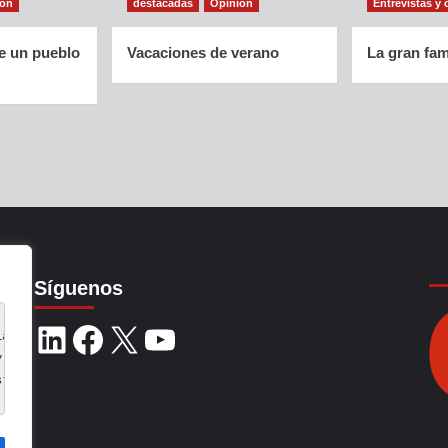
ión
destacadas
Opinión
Entrevistas y 
de un pueblo
Vacaciones de verano
La gran fam
Síguenos
ia de navegación, 
y analizar nuestro tráfico.
stro uso de cookies.