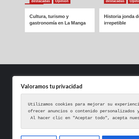
destacadas
Opinión
destacadas
Opin
Cultura, turismo y
Historia jonda 
gastronomía en La Manga
irrepetible
Valoramos tu privacidad
Política de Privacidad
Aviso Legal
Utilizamos cookies para mejorar su experienc
Política de Cookies
ofrecer anuncios o contenido personalizados 
 Al hacer clic en "Aceptar todo", acepta nue