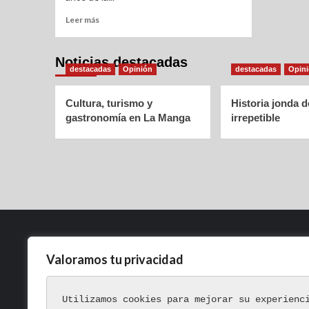
Leer más
Noticias destacadas
destacadas
Opinión
destacadas
Opin
Cultura, turismo y
Historia jonda 
gastronomía en La Manga
irrepetible
Valoramos tu privacidad
Política de Privacidad
Aviso Legal
Utilizamos cookies para mejorar su experienc
Política de Cookies