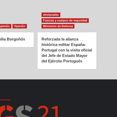
destacadas
Fuerzas y cuerpos de seguridad
opinión
Opinión
Ministerio de Defensa
ilia Borgoñós
Reforzada la alianza
histórica militar España-
Portugal con la visita oficial
del Jefe de Estado Mayor
del Ejército Portugués