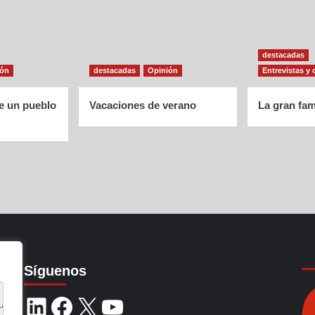
destacadas
ión
destacadas
Opinión
Entrevistas y 
de un pueblo
Vacaciones de verano
La gran fam
Síguenos
ia de navegación, 