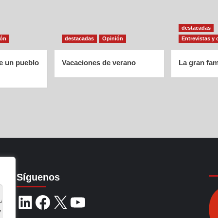
destacadas
ión
destacadas
Opinión
Entrevistas y 
de un pueblo
Vacaciones de verano
La gran fam
Síguenos
ia de navegación, 
y analizar nuestro tráfico.