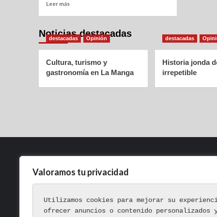
Leer más
Noticias destacadas
destacadas
Opinión
destacadas
Opin
Cultura, turismo y
Historia jonda 
gastronomía en La Manga
irrepetible
Valoramos tu privacidad
Política de Privacidad
Aviso Legal
Utilizamos cookies para mejorar su experienc
Política de Cookies
ofrecer anuncios o contenido personalizados 