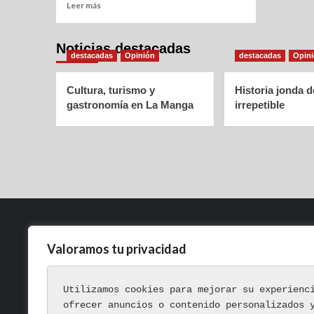
Leer más
Noticias destacadas
destacadas
Opinión
destacadas
Opin
Cultura, turismo y
Historia jonda 
gastronomía en La Manga
irrepetible
Valoramos tu privacidad
Política de Privacidad
Aviso Legal
Utilizamos cookies para mejorar su experienc
Política de Cookies
ofrecer anuncios o contenido personalizados 