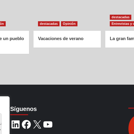
destacadas
ión
destacadas
Opinión
Entrevistas y 
de un pueblo
Vacaciones de verano
La gran fam
Síguenos
ia de navegación, 
y analizar nuestro tráfico.