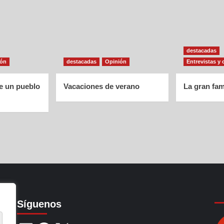
destacadas
ión
destacadas
Opinión
Entrevistas y 
de un pueblo
Vacaciones de verano
La gran fam
Síguenos