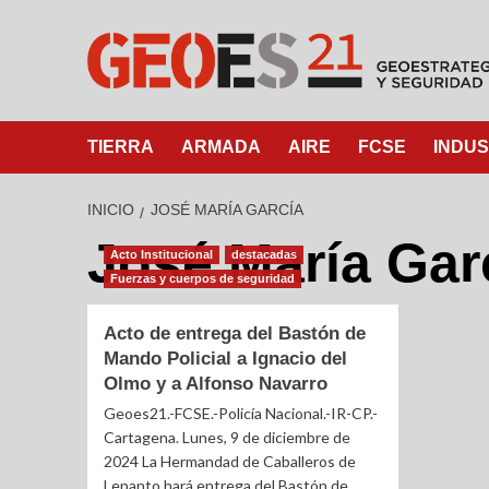
TIERRA
ARMADA
AIRE
FCSE
INDUS
INICIO
JOSÉ MARÍA GARCÍA
José María Gar
Acto Institucional
destacadas
Fuerzas y cuerpos de seguridad
Acto de entrega del Bastón de
Mando Policial a Ignacio del
Olmo y a Alfonso Navarro
Geoes21.-FCSE.-Policía Nacional.-IR-CP.-
Cartagena. Lunes, 9 de diciembre de
2024 La Hermandad de Caballeros de
Lepanto hará entrega del Bastón de