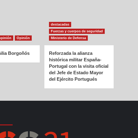
destacadas
Fuerzas y cuerpos de seguridad
opinión
Opinión
Ministerio de Defensa
ilia Borgoñós
Reforzada la alianza
histórica militar España-
Portugal con la visita oficial
del Jefe de Estado Mayor
del Ejército Portugués