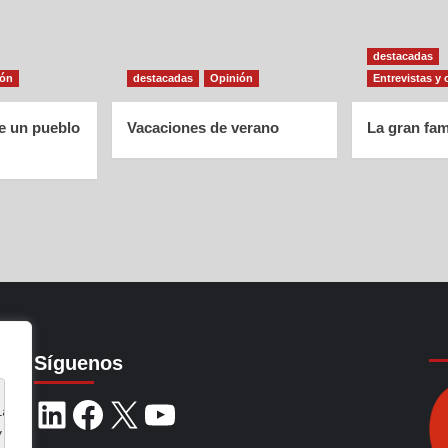
destacadas
ión
destacadas
Opinión
Entrevistas y 
de un pueblo
Vacaciones de verano
La gran fam
Síguenos
ia de navegación, 
y analizar nuestro tráfico.