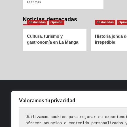
Leer más
Noticias destacadas
destacadas
Opinión
destacadas
Opin
Cultura, turismo y
Historia jonda 
gastronomía en La Manga
irrepetible
Valoramos tu privacidad
Política de Privacidad
Aviso Legal
Utilizamos cookies para mejorar su experienc
Política de Cookies
ofrecer anuncios o contenido personalizados 