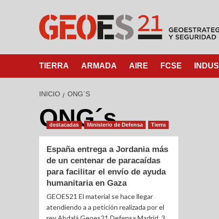
TIERRA
ARMADA
AIRE
FCSE
INDUS
INICIO
ONG´S
ONG´s
destacadas
Ministerio de Defensa
Tierra
España entrega a Jordania más
de un centenar de paracaídas
para facilitar el envío de ayuda
humanitaria en Gaza
GEOES21 El material se hace llegar
atendiendo a a petición realizada por el
rey Abdalá Geoes21 Defensa Madrid, 3