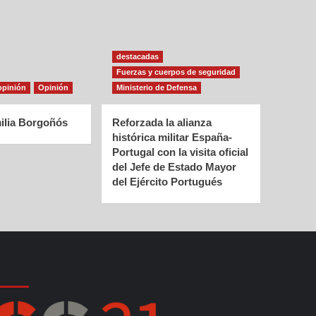
destacadas
Fuerzas y cuerpos de seguridad
opinión
Opinión
Ministerio de Defensa
ilia Borgoñós
Reforzada la alianza
histórica militar España-
Portugal con la visita oficial
del Jefe de Estado Mayor
del Ejército Portugués