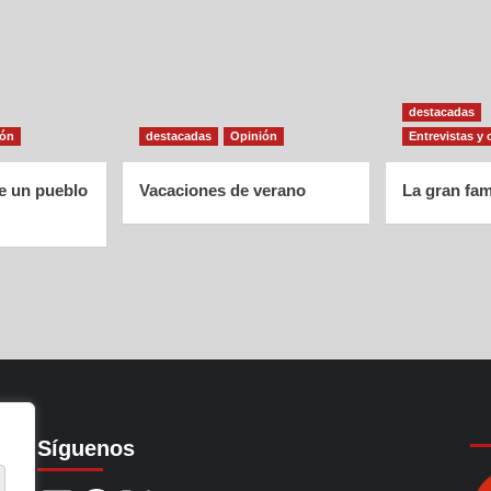
destacadas
ión
destacadas
Opinión
Entrevistas y 
de un pueblo
Vacaciones de verano
La gran fam
Síguenos