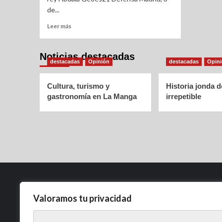
de...
Leer más
Noticias destacadas
destacadas
Opinión
destacadas
Opin
Cultura, turismo y
Historia jonda 
gastronomía en La Manga
irrepetible
Valoramos tu privacidad
Política de Privacidad
Aviso Legal