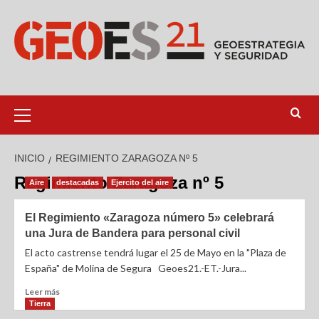
INICIO
REGIMIENTO ZARAGOZA Nº 5
Regimiento Zaragoza nº 5
Aire
destacadas
Ejercito del aire
El Regimiento «Zaragoza número 5» celebrará
una Jura de Bandera para personal civil
El acto castrense tendrá lugar el 25 de Mayo en la "Plaza de
España" de Molina de Segura Geoes21.-ET.-Jura...
Leer más
Tierra