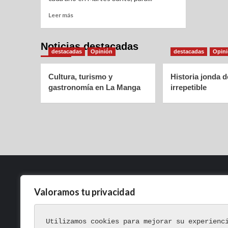
Leer más
Noticias destacadas
destacadas
Opinión
destacadas
Opin
Cultura, turismo y
Historia jonda 
gastronomía en La Manga
irrepetible
Valoramos tu privacidad
Política de Privacidad
Aviso Legal
Utilizamos cookies para mejorar su experienc
Política de Cookies