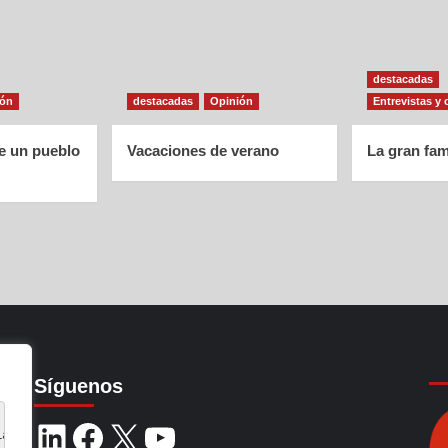
destacadas
ión
destacadas
Opinión
Entrevistas y 
de un pueblo
Vacaciones de verano
La gran fam
Síguenos
ia de navegación, 