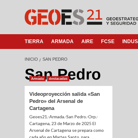
TIERRA
ARMADA
AIRE
FCSE
INDUS
INICIO
SAN PEDRO
San Pedro
Armada
destacadas
Videoproyección salida «San
Pedro» del Arsenal de
Cartagena
Geoes21.-Armada.-San Pedro.-Orp.-
Cartagena, 23 de Marzo de 2025 El
Arsenal de Cartagena se prepara como
cada año en Martes Santo, para...