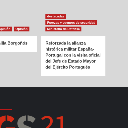
destacadas
Fuerzas y cuerpos de seguridad
opinión
Opinión
Ministerio de Defensa
ilia Borgoñós
Reforzada la alianza
histórica militar España-
Portugal con la visita oficial
del Jefe de Estado Mayor
del Ejército Portugués