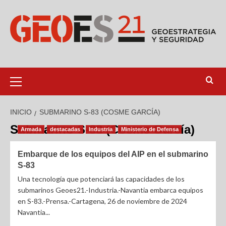
INICIO
SUBMARINO S-83 (COSME GARCÍA)
Submarino S-83 (Cosme García)
Armada
destacadas
Industria
Ministerio de Defensa
Embarque de los equipos del AIP en el submarino
S-83
Una tecnología que potenciará las capacidades de los
submarinos Geoes21.-Industria.-Navantia embarca equipos
en S-83.-Prensa.-Cartagena, 26 de noviembre de 2024
Navantia...