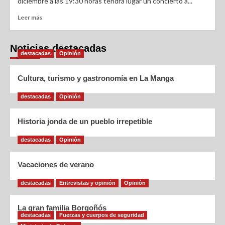
diciembre a las 19:30 horas tendrá lugar un concierto a...
Leer más
Noticias destacadas
destacadas
Opinión
Cultura, turismo y gastronomía en La Manga
destacadas
Opinión
Historia jonda de un pueblo irrepetible
destacadas
Opinión
Vacaciones de verano
destacadas
Entrevistas y opinión
Opinión
La gran familia Borgoñós
destacadas
Fuerzas y cuerpos de seguridad