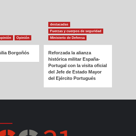
destacadas
Fuerzas y cuerpos de seguridad
opinión
Opinión
Ministerio de Defensa
ilia Borgoñós
Reforzada la alianza
histórica militar España-
Portugal con la visita oficial
del Jefe de Estado Mayor
del Ejército Portugués