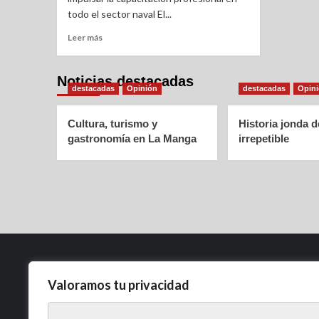
todo el sector naval El...
Leer más
Noticias destacadas
destacadas
Opinión
destacadas
Opin
Cultura, turismo y
Historia jonda 
gastronomía en La Manga
irrepetible
Valoramos tu privacidad
Política de Privacidad
Aviso Legal