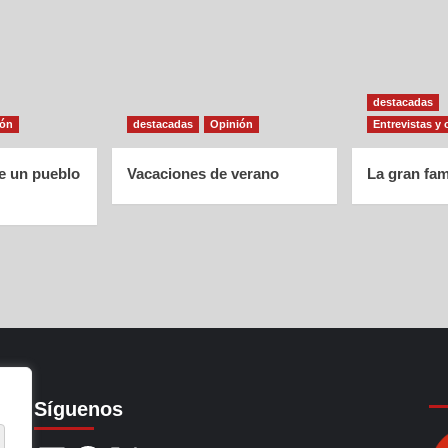
destacadas
ión
destacadas
Opinión
Entrevistas y 
de un pueblo
Vacaciones de verano
La gran fam
Síguenos