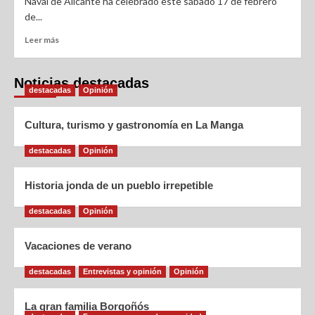
Naval de Alicante ha celebrado este sábado 17 de febrero
de...
Leer más
Noticias destacadas
destacadas
Opinión
Cultura, turismo y gastronomía en La Manga
destacadas
Opinión
Historia jonda de un pueblo irrepetible
destacadas
Opinión
Vacaciones de verano
destacadas
Entrevistas y opinión
Opinión
La gran familia Borgoñós